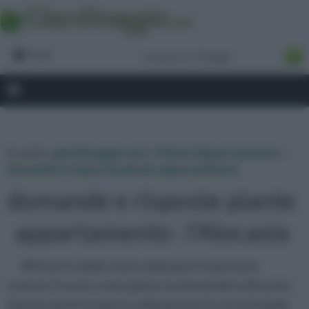
Forum
tu sei in :
giardinaggio.net
»
Piante Appartamento
»
domande e risposte piante appartamento
domande e risposte piante
appartamento : l'Alocasia
All'interno delle nostre abitazioni è piuttosto
comune trovare come pianta ornamentale la Alocasia.
Questa specie è spesso utilizzata per le sue principali