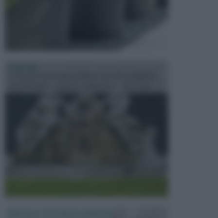
FONTANE
Le fontane dei luoghi pubblici sono dei complessi
monumentali disegnati e realizzati da illustri per...
PERGOLE E TETTOIE DA GIARDINO