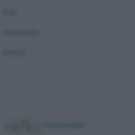
email:
titolo domanda:
domanda :
ricarica immagine