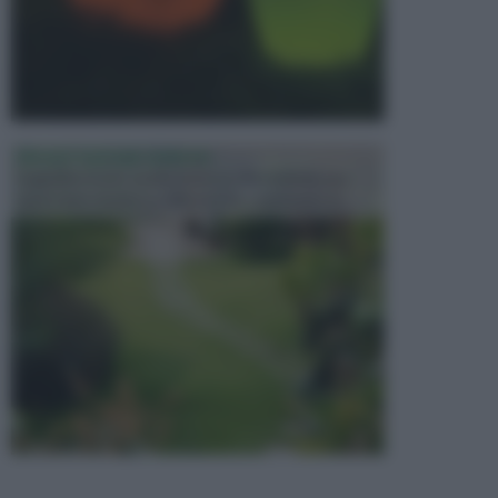
PROGETTAZIONE GIARDINI
Il giardino è uno spazio esterno che richiede una
particolare dedizione affinché sia organizzato in ...