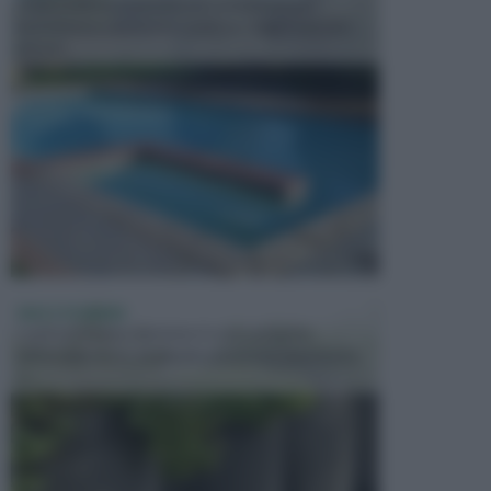
In precedenza, la piscina era considerata un
investimento piuttosto cospicuo. Oggi il mercato
presen...
VASI E FIORIERE
I vasi e le fioriere rientrano in una categoria
dell’arredamento da giardino piuttosto importante,
c...