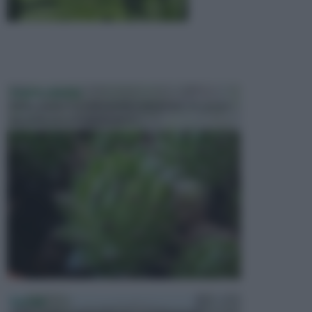
PIANTE GRASSE
Molto amate e a volte anche collezionate da alcune
persone, ecco le piante grass...
PISCINE