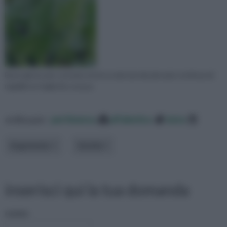
Buon giorno per cortesia vorrei un aiuto,la mia alocasia continua ad
ingiallire le foglie.Da cosa pu
ordina per:
pertinenza
alfabetico
data
Argomento
Varietà
inserisci qui la tua domanda
nome: