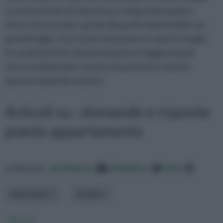
caratteristiche di robustezza e di grande impatto
visivo che può dare, grazie alla particolarità delle sue
grandi foglie. Con i nostri testi potrei scoprire meglio
le caratteristiche di questa pianta e leggerai quali
sono i problemi più comuni che possono rovinare
questo stupendo arbusto.
Articoli su : domande e risposte
piante appartamento
ordina per:
pertinenza
alfabetico
data
Argomento
Varietà
Alocasia