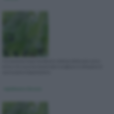
Una domanda di approfondimento dedicata all'alocasia e ad un
lettore che necessita di particolari consigli per la coltivazione di
questa pianta d'appartamento
Ingiallimento Alocasia