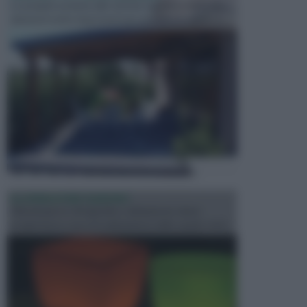
Le pergole assieme alle tettoie rappresentano due
elementi molto importanti per arredare lo spazio e...
ILLUMINAZIONE GIARDINO
L’illuminazione del giardino solitamente viene
progettata in fase di realizzazione dello spazio verd...