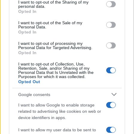
I want to opt-out of the Sharing of my
further disclose it to other third parties.
personal data.
Opted In
Please note that this website/app uses one or more Google
services and may gather and store information including but
I want to opt-out of the Sale of my
Personal Data.
not limited to your visit or usage behaviour. You may click to
Opted In
grant or deny consent to Google and its third-party tags to
use your data for below specified purposes in below Google
I want to opt-out of processing my
consent section.
Personal Data for Targeted Advertising.
Opted In
I want to opt-out of Collection, Use,
Retention, Sale, and/or Sharing of my
Personal Data that Is Unrelated with the
Purposes for which it was collected.
Opted Out
Google consents
I want to allow Google to enable storage
related to advertising like cookies on web or
device identifiers in apps.
I want to allow my user data to be sent to