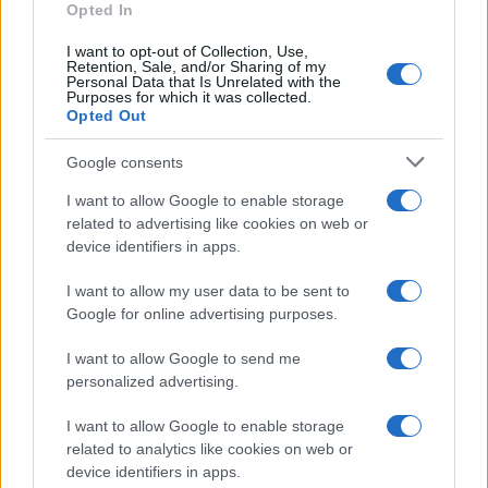
Opted In
I want to opt-out of Collection, Use,
Retention, Sale, and/or Sharing of my
Personal Data that Is Unrelated with the
Purposes for which it was collected.
Opted Out
Google consents
I want to allow Google to enable storage
related to advertising like cookies on web or
device identifiers in apps.
I want to allow my user data to be sent to
Google for online advertising purposes.
I want to allow Google to send me
personalized advertising.
I want to allow Google to enable storage
related to analytics like cookies on web or
device identifiers in apps.