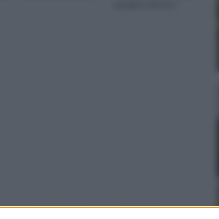
quel giorno davvero i
Fiori convalescenza
Fiori cresima