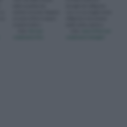
belle e poetiche che
immagini che raffigurano
 se
esistano al mondo. Regalare
rose. La rosa maggiormente
ose
un mazzo di fiori è sempre
raffigurata è sicuramente
un gesto molto e
quella canina, questo p
visita :
fiori per
visita :
mazzi di fiori per
compleanno foto
compleanno immagini