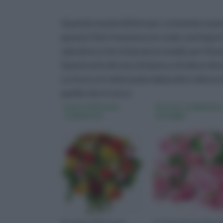
Quando si parla di fiori per cerimonie si 
questa i fiori rivestono un ruolo così impo
sala dove si terrà il pranzo nuziali, per il 
Questi articoli sono di aiuto a chi deve dec
La ricerca è velocizzata dal pratico elenco
quello che si cerca
mazzo di fiori per
fiori per compleann
compleanno
immagini
Un mazzo di fiori è una
Le rose sono tra i fiori p