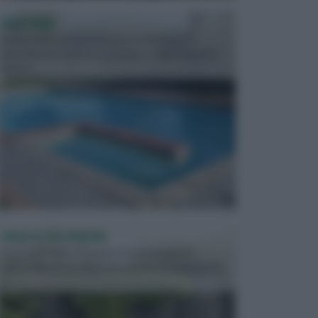
PISCINE
In precedenza, la piscina era considerata un
investimento piuttosto cospicuo. Oggi il mercato
presen...
VASI E FIORIERE
I vasi e le fioriere rientrano in una categoria
dell’arredamento da giardino piuttosto importante,
c...