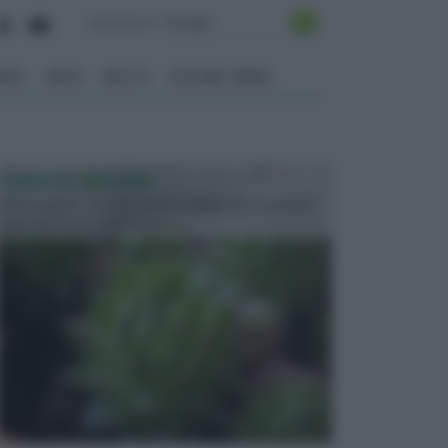
ENTO
ORTO
FRUTTI
VITA NEL VERDE
PIANTE GRASSE
Molto amate e a volte anche collezionate da alcune
persone, ecco le piante grass...