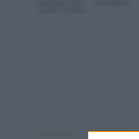
impeccabili ecco alcuni
attorno agli sposi.
consigli per non sbagliare
Fiori Battesimo
Fiori compleanno