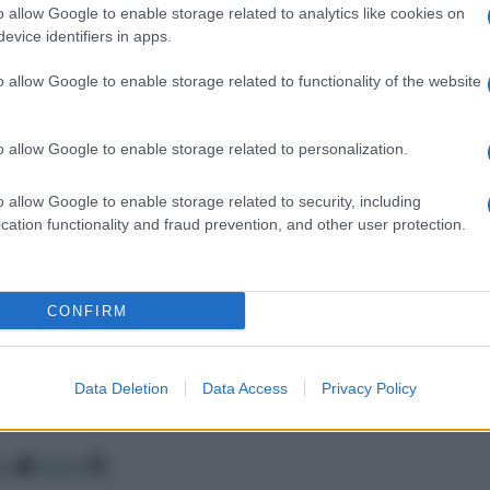
le.
matrimonio ed in questo
semplicità alcuni consigli
o allow Google to enable storage related to analytics like cookies on
articolo conosceremo
su quali fiore scegliere.
evice identifiers in apps.
meglio diverse tipologie di
fiori che possono essere
o allow Google to enable storage related to functionality of the website
adatte a questo evento
special
o allow Google to enable storage related to personalization.
o allow Google to enable storage related to security, including
cation functionality and fraud prevention, and other user protection.
CONFIRM
Data Deletion
Data Access
Privacy Policy
co
data