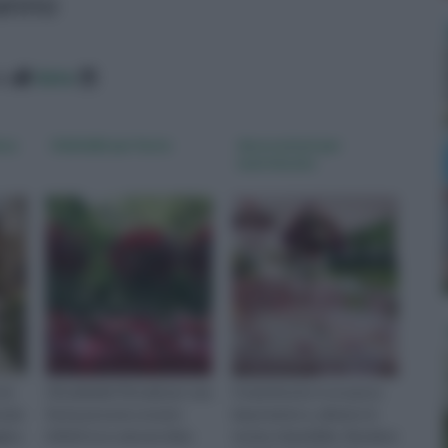
eanno
co
data
esa
Addobbi per feste
decorazioni per
matrimonio
 la
Gli addobbi floreali per una
Il matrimonio è un passo
nozze
festa possono essere
importante e, almeno in
gica
infiniti ecco alcune idee.
teoria, irripetibile. Rendere