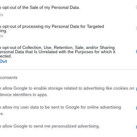
caldo)
Prezzo:
in offerta su Amazon a: 9,99€
o opt-out of the Sale of my Personal Data.
In
to opt-out of processing my Personal Data for Targeted
ing.
In
Fiori matrimonio
Fiori nascita
o opt-out of Collection, Use, Retention, Sale, and/or Sharing
ersonal Data that Is Unrelated with the Purposes for which it
lected.
Out
consents
o allow Google to enable storage related to advertising like cookies on
evice identifiers in apps.
o allow my user data to be sent to Google for online advertising
s.
Le coppie che si sposano
I fiori per una nuova
amano scegliere diverse
nascita devono
to allow Google to send me personalized advertising.
ella
tipologie di fiori per
rappresentare purezza e