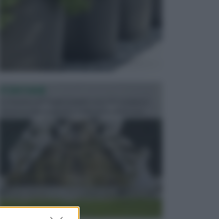
FONTANE
Le fontane dei luoghi pubblici sono dei complessi
monumentali disegnati e realizzati da illustri per...