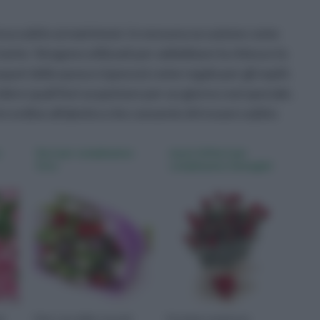
pensa subito ai matrimoni. In nessuna occasione come
rtante. Vengono utilizzati per addobbare la chiesa e la
bouquet della sposa e (spesso) come regalo per gli ospiti.
idere quali fiori acquistare per un giorno così speciale.
 in ordine alfabetico che consente di trovare subito
o
fiori per compleanno
mazzi di fiori per
foto
compleanno immagini
iù
I fiori, una delle cose più
Circolano numerose