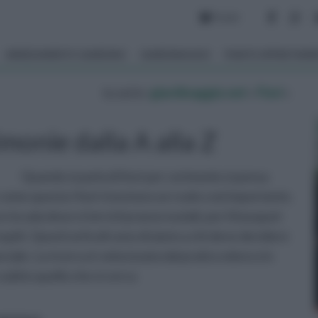
Forum
ARREDAMENTO GIARDINO
GIARDINAGGIO
PIANTE APPARTAM
tu sei in :
giardinaggio.net
»
Fiori
»
imonie dalla A alla Z
Quando si parla di fiori per cerimonie si pensa
come questa i fiori rivestono un ruolo così importante.
la sala dove si terrà il pranzo nuziali, per il bouquet
spiti. Questi articoli sono di aiuto a chi deve decidere
eciale. La ricerca è velocizzata dal pratico elenco in
subito quello che si cerca