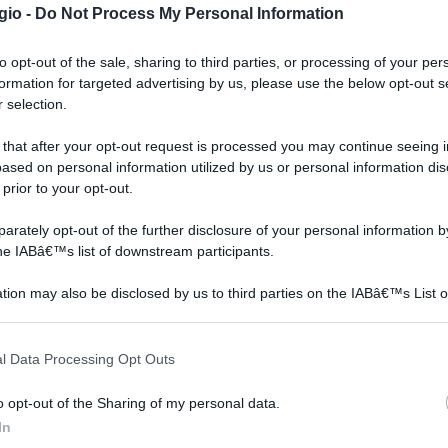
gio -
Do Not Process My Personal Information
to opt-out of the sale, sharing to third parties, or processing of your per
formation for targeted advertising by us, please use the below opt-out s
 selection.
 that after your opt-out request is processed you may continue seeing i
ased on personal information utilized by us or personal information dis
 prior to your opt-out.
rately opt-out of the further disclosure of your personal information by
I fiori adatti per una
I fiori da regalare ad una
the IABâ€™s list of downstream participants.
o
persona in convalescenza
cresima sono molteplici e
to,
sono molteplici scopriamo
anche la scelta dei colori
tion may also be disclosed by us to third parties on the IABâ€™s List o
quali scegliere.
può variare, scopriamo
articipants that may further disclose it to other third parties.
quelli più indicati
 that this website/app uses one or more Google services and may gath
l Data Processing Opt Outs
including but not limited to your visit or usage behaviour. You may click 
 to Google and its third-party tags to use your data for below specifi
o opt-out of the Sharing of my personal data.
0 LED Calda Catena di Luci 3AA Batterie per San
ogle consent section.
In
een,compleanno, Festa, Matrimonio, Home Decor,