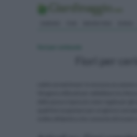
GIARDINO
FIORI
ERBORISTERIA
BONSAI
fiori per cerimonie
Fiori per cer
subito ai matrimoni. In nessuna occasione 
Vengono utilizzati per addobbare la chiesa e 
della sposa e (spesso) come regalo per gli o
quali fiori acquistare per un giorno così sp
ordine alfabetico che consente di trovare 