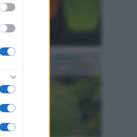
PROGETTAZIONE GIARDINI
Il giardino è uno spazio esterno che richiede una
particolare dedizione affinché sia organizzato in ...