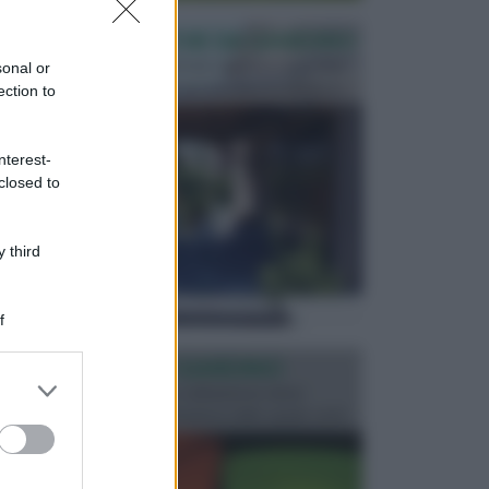
PERGOLE E TETTOIE DA GIARDINO
Le pergole assieme alle tettoie rappresentano due
sonal or
elementi molto importanti per arredare lo spazio e...
ection to
nterest-
closed to
 third
f
ILLUMINAZIONE GIARDINO
er and store
L’illuminazione del giardino solitamente viene
to grant or
progettata in fase di realizzazione dello spazio verd...
ed purposes