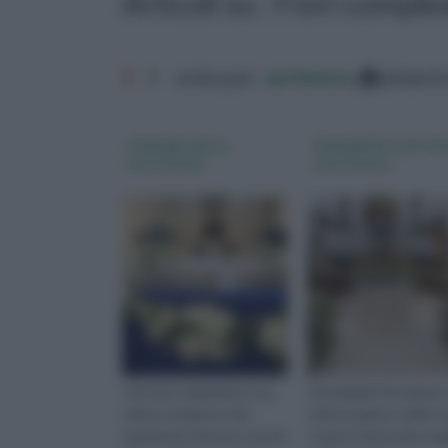
Articoli su : Fiori compl
1
2
ordina per:
pertinenza
alfabeti
Addobbi chiesa
Addobbi floreali chi
matrimonio
matrimonio
I fiori per addobbare una
Gli addobbi floreali per
chiesa nel giorno del
chiesa il giorno delle 
matrimonio devono essere
creano l'atmosfera ma