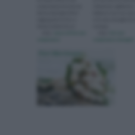
composizione formata da
richiesti per significato e
diverse tipologie di fiori
bellezza e non è un caso
raggruppate tra loro e
si trovano immagini di r
tenute assieme da cor
ovunque
visita :
mazzo di fiori per
visita :
fiori per
compleanno
compleanno immagini
Fiori Matrimonio