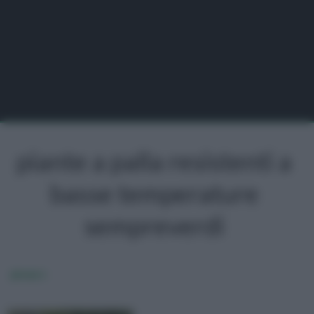
piante a palla resistenti a
basse temperature
sempreverdi
ginepro