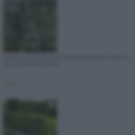
Il ginepro comprende una serie di piante sia arbustive che erbacee,
perenni, molto diffuse nelle zo
Taxus