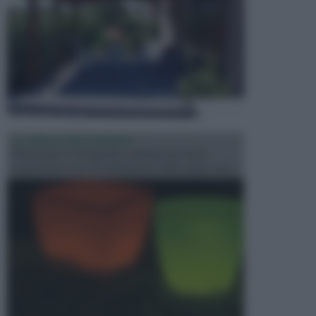
ILLUMINAZIONE GIARDINO
L’illuminazione del giardino solitamente viene
progettata in fase di realizzazione dello spazio verd...