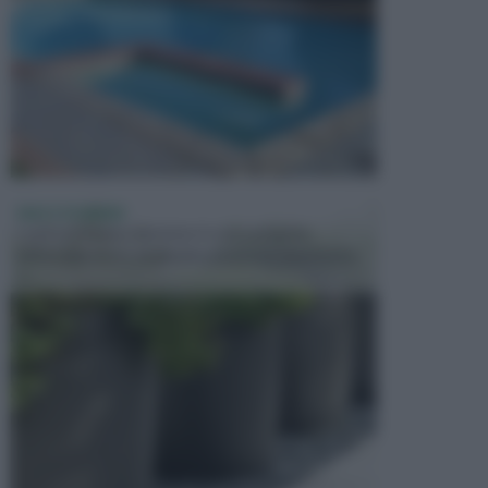
VASI E FIORIERE
I vasi e le fioriere rientrano in una categoria
dell’arredamento da giardino piuttosto importante,
c...