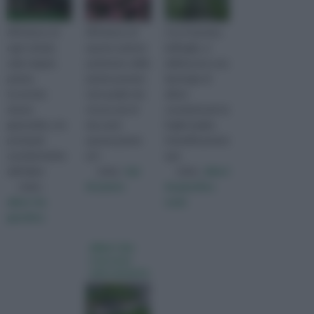
All'interno di
All’interno di
Con il termine
ogni scheda
questa sezione
latifoglie, si
sulla singola
parleremo delle
definiscono una
pianta,
piante perenni,
tipologia di
troverete
cioè quelle che
alberi
alcune
vivono più di
caratterizzati da
generalità, e le
due anni;
foglie larghe.
principali
queste piante
Scientificamente
caratteristiche
arri
que
dell'alber
visita :
tipi
visita :
alberi
visita :
di piante
da giardino
alberi da
nomi
giardino
alberi che
crescono
velocemente