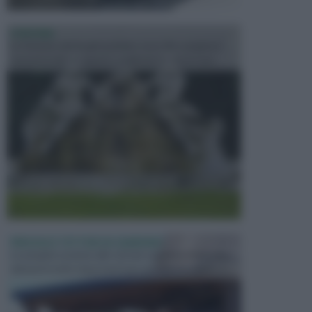
FONTANE
Le fontane dei luoghi pubblici sono dei complessi
monumentali disegnati e realizzati da illustri per...
PERGOLE E TETTOIE DA GIARDINO
Le pergole assieme alle tettoie rappresentano due
elementi molto importanti per arredare lo spazio e...