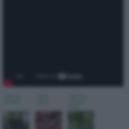
alberi da
tipi di
alberi da
giardino
piante
giardino
nomi