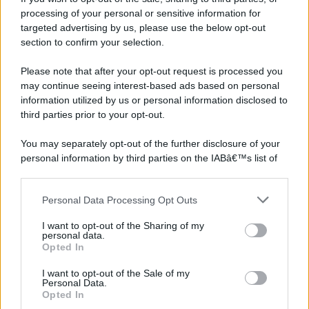
processing of your personal or sensitive information for
targeted advertising by us, please use the below opt-out
section to confirm your selection.
Please note that after your opt-out request is processed you
may continue seeing interest-based ads based on personal
information utilized by us or personal information disclosed to
third parties prior to your opt-out.
You may separately opt-out of the further disclosure of your
personal information by third parties on the IABâ€™s list of
downstream participants.
Personal Data Processing Opt Outs
This information may also be disclosed by us to third parties
on the IABâ€™s List of Downstream Participants that may
I want to opt-out of the Sharing of my
further disclose it to other third parties.
personal data.
Opted In
Please note that this website/app uses one or more Google
services and may gather and store information including but
I want to opt-out of the Sale of my
Personal Data.
not limited to your visit or usage behaviour. You may click to
Opted In
grant or deny consent to Google and its third-party tags to