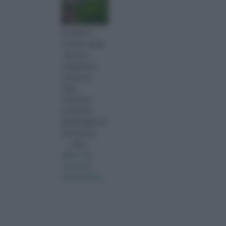
Gli alberi a
crescita rapida
sono una
categoria di
piante che
attira
moltissimi
amanti del
giardinaggio ed
altrettanti p
visita :
alberi che
crescono
velocemente