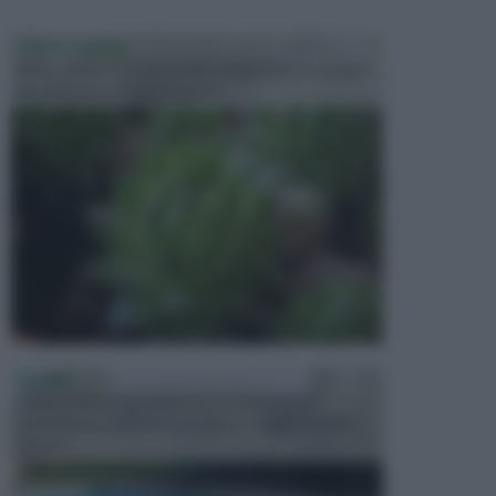
PIANTE GRASSE
Molto amate e a volte anche collezionate da alcune
persone, ecco le piante grass...
PISCINE
In precedenza, la piscina era considerata un
investimento piuttosto cospicuo. Oggi il mercato
presen...