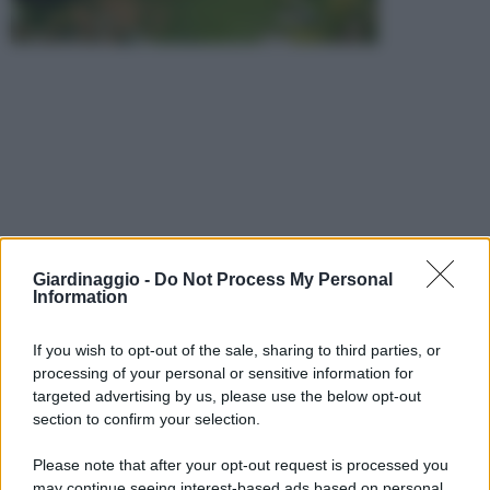
Giardinaggio -
Do Not Process My Personal
Information
If you wish to opt-out of the sale, sharing to third parties, or
processing of your personal or sensitive information for
targeted advertising by us, please use the below opt-out
section to confirm your selection.
Please note that after your opt-out request is processed you
may continue seeing interest-based ads based on personal