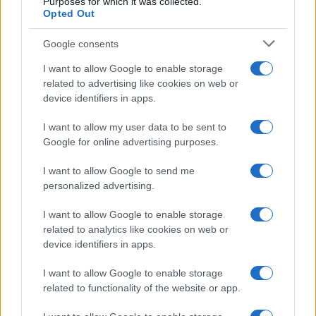
Purposes for which it was collected.
Opted Out
Google consents
I want to allow Google to enable storage
related to advertising like cookies on web or
device identifiers in apps.
I want to allow my user data to be sent to
Google for online advertising purposes.
I want to allow Google to send me
personalized advertising.
I want to allow Google to enable storage
related to analytics like cookies on web or
device identifiers in apps.
I want to allow Google to enable storage
related to functionality of the website or app.