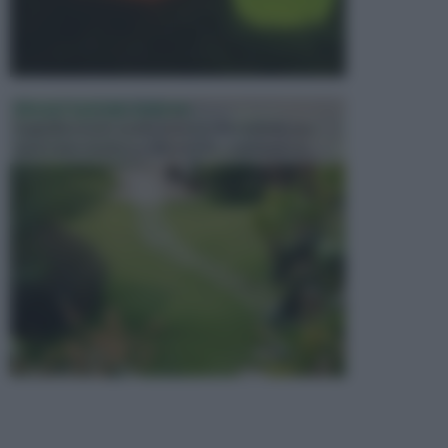
PROGETTAZIONE GIARDINI
Il giardino è uno spazio esterno che richiede una
particolare dedizione affinché sia organizzato in ...