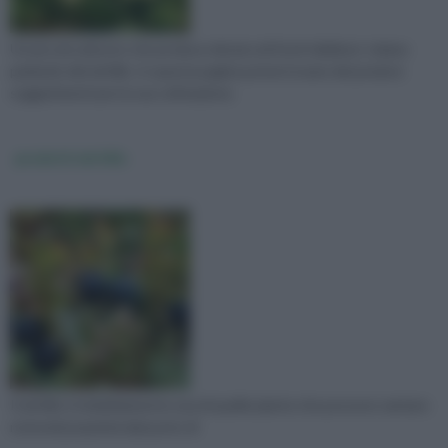
Un piccolo arbusto che produce dei piccoli frutti deliziosi: stiamo
parlando del mirtillo. In questa pagina potrai trovare dei preziosi
suggerimenti per la sua coltivazione.
prodotti mirtillo
Il mirtillo è indubbiamente una di quelle piante che possono vantare
notevoli proprietà dal punto di