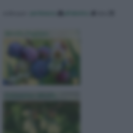
ordina per:
pertinenza
alfabetico
data
Mirtillo Proprietà
Coltivazione Mirtillo