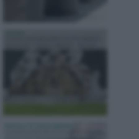
FONTANE
Le fontane dei luoghi pubblici sono dei complessi
monumentali disegnati e realizzati da illustri per...
PERGOLE E TETTOIE DA GIARDINO
Le pergole assieme alle tettoie rappresentano due
elementi molto importanti per arredare lo spazio e...