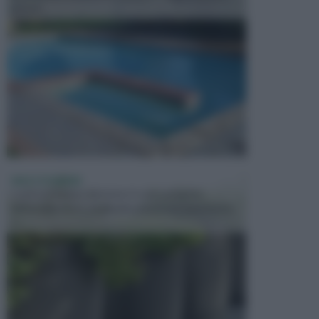
presen...
VASI E FIORIERE
I vasi e le fioriere rientrano in una categoria
dell’arredamento da giardino piuttosto importante,
c...