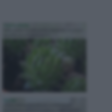
PIANTE GRASSE
Molto amate e a volte anche collezionate da alcune
persone, ecco le piante grass...
PISCINE
In precedenza, la piscina era considerata un
investimento piuttosto cospicuo. Oggi il mercato