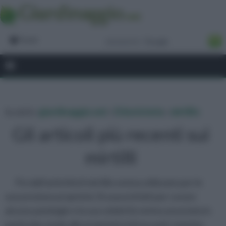
Forum
tu sei in :
giardinaggio.net
»
Erboristeria
»
mirtillo
Gli articoli più recenti sui
mirtilli
Fin dall’antichità il mirtillo veniva utilizzato per le
sue preziose proprietà. Si usava infatti per curare
alcune patologie e la sua celebrità veniva associata in
particolar modo alle proprietà rinfrescanti, toniche,