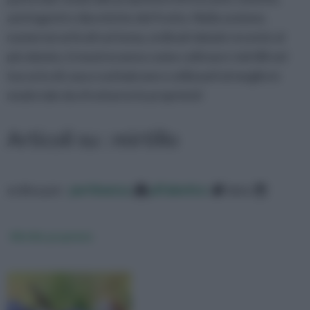
astringenti e diuretiche del frutto. Nella sezione,
numerosi articoli sul tema, ordinati dal più recente al
più datato, ti mostreranno come coltivare i mirtilli nel
tuo orto di casa o sul balcone e utilizzarli al meglio in
modo tale da sfruttarne le proprietà!
Articoli su : mirtillo
ordina per:
pertinenza
alfabetico
data
Mirtillo proprietà