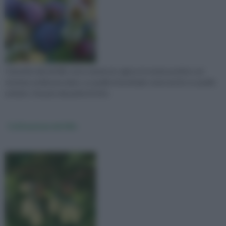
I benefici del mirtillo sono numerosi: agisce in modo positivo sul
sistema cardiovascolare, su quello intestinale come anche su quello
urinario. Una piccola perla di virtù.
Coltivazione mirtillo