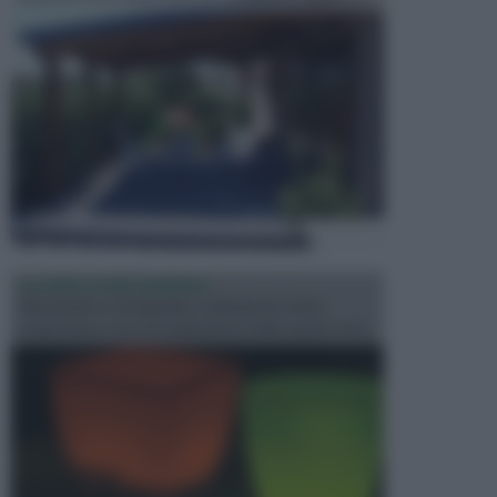
ILLUMINAZIONE GIARDINO
L’illuminazione del giardino solitamente viene
progettata in fase di realizzazione dello spazio verd...