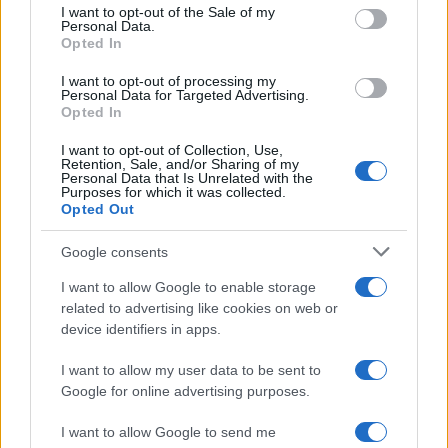
services and may gather and store information including but
I want to opt-out of the Sale of my
Personal Data.
not limited to your visit or usage behaviour. You may click to
Opted In
grant or deny consent to Google and its third-party tags to
use your data for below specified purposes in below Google
I want to opt-out of processing my
consent section.
Personal Data for Targeted Advertising.
Opted In
I want to opt-out of Collection, Use,
Retention, Sale, and/or Sharing of my
Personal Data that Is Unrelated with the
Purposes for which it was collected.
Opted Out
Google consents
I want to allow Google to enable storage
related to advertising like cookies on web or
device identifiers in apps.
I want to allow my user data to be sent to
Google for online advertising purposes.
I want to allow Google to send me