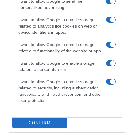
I want to allow Google to send me
personalized advertising.
I want to allow Google to enable storage
related to analytics like cookies on web or
device identifiers in apps.
I want to allow Google to enable storage
related to functionality of the website or app.
I want to allow Google to enable storage
related to personalization.
I want to allow Google to enable storage
related to security, including authentication
functionality and fraud prevention, and other
user protection.
CONFIRM